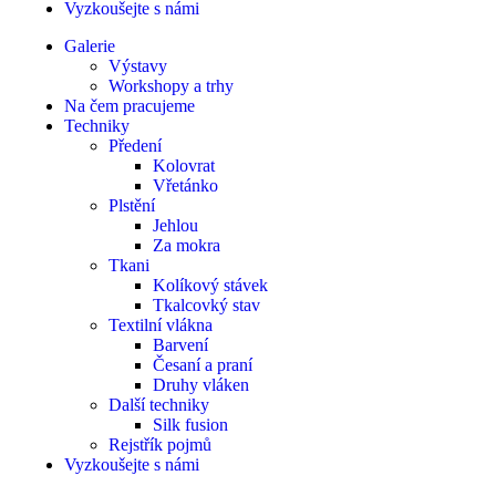
Vyzkoušejte s námi
Galerie
Výstavy
Workshopy a trhy
Na čem pracujeme
Techniky
Předení
Kolovrat
Vřetánko
Plstění
Jehlou
Za mokra
Tkani
Kolíkový stávek
Tkalcovký stav
Textilní vlákna
Barvení
Česaní a praní
Druhy vláken
Další techniky
Silk fusion
Rejstřík pojmů
Vyzkoušejte s námi