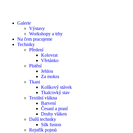
Galerie
Výstavy
Workshopy a trhy
Na čem pracujeme
Techniky
Předení
Kolovrat
Vřetánko
Plstění
Jehlou
Za mokra
Tkani
Kolíkový stávek
Tkalcovký stav
Textilní vlákna
Barvení
Česaní a praní
Druhy vláken
Další techniky
Silk fusion
Rejstřík pojmů