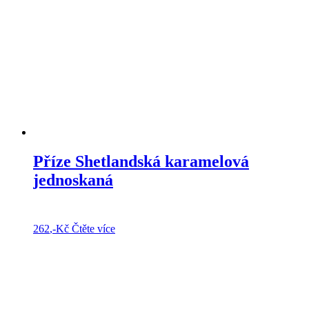
Příze Shetlandská karamelová
jednoskaná
262
,-Kč
Čtěte více