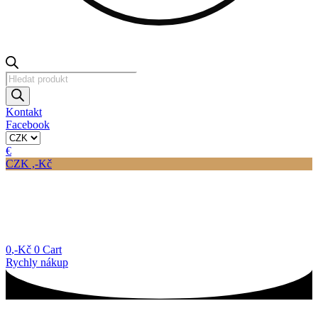
Products
search
Kontakt
Facebook
€
CZK ,-Kč
0
,-Kč
0
Cart
Rychly nákup