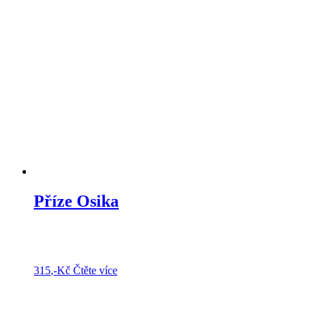
Příze Osika
315
,-Kč
Čtěte více