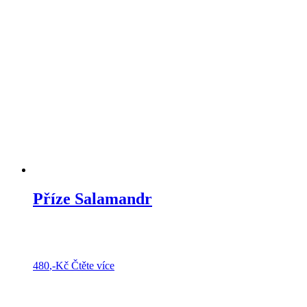
Příze Salamandr
480
,-Kč
Čtěte více