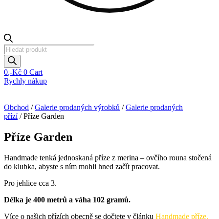
Products
search
0
,-Kč
0
Cart
Rychly nákup
Obchod
/
Galerie prodaných výrobků
/
Galerie prodaných
přízí
/ Příze Garden
Příze Garden
Handmade tenká jednoskaná příze z merina – ovčího rouna stočená
do klubka, abyste s ním mohli hned začít pracovat.
Pro jehlice cca 3.
Délka je 400
metrů a váha 102 gramů.
Více o našich přízích obecně se dočtete v článku
Handmade příze
.