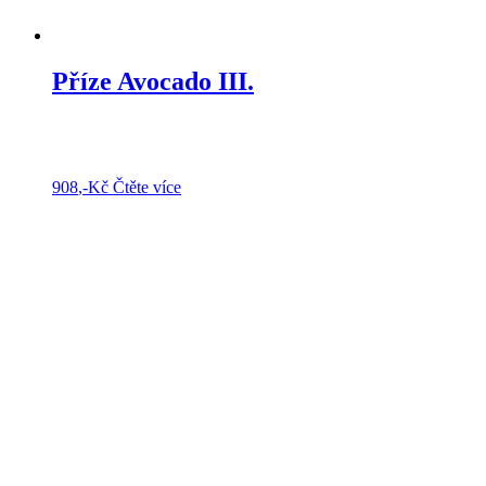
Příze Avocado III.
908
,-Kč
Čtěte více