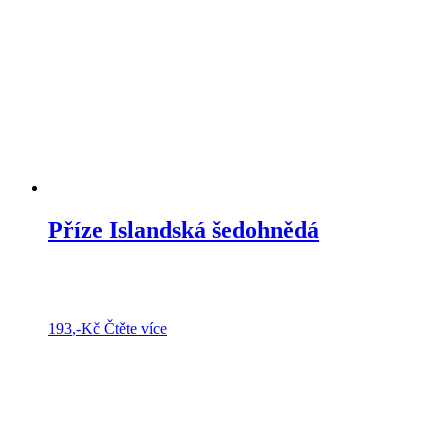
Příze Islandská šedohnědá
193
,-Kč
Čtěte více