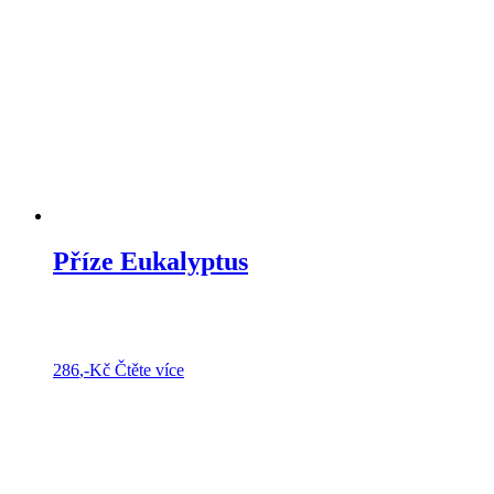
Příze Eukalyptus
286
,-Kč
Čtěte více