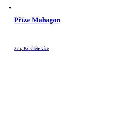
Příze Mahagon
275
,-Kč
Čtěte více