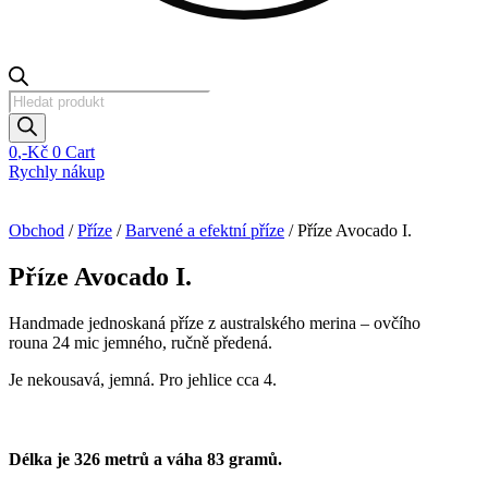
Products
search
0
,-Kč
0
Cart
Rychly nákup
Obchod
/
Příze
/
Barvené a efektní příze
/ Příze Avocado I.
Příze Avocado I.
Handmade jednoskaná příze z australského merina – ovčího
rouna 24 mic jemného, ručně předená.
Je nekousavá, jemná. Pro jehlice cca 4.
Délka je 326 metrů a váha 83 gramů.