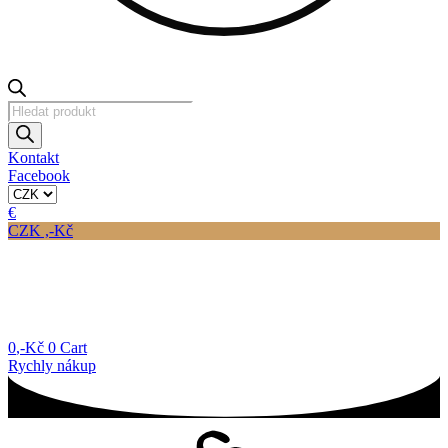
Products
search
Kontakt
Facebook
€
CZK ,-Kč
0
,-Kč
0
Cart
Rychly nákup