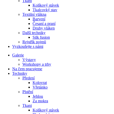
Tkani
Kolíkový stávek
Tkalcovký stav
Textilní vlákna
Barvení
Česaní a praní
Druhy vláken
Další techniky
Silk fusion
Rejstřík pojmů
Vyzkoušejte s námi
Galerie
Výstavy
Workshopy a trhy
Na čem pracujeme
Techniky
Předení
Kolovrat
Vřetánko
Plstění
Jehlou
Za mokra
Tkani
Kolíkový stávek