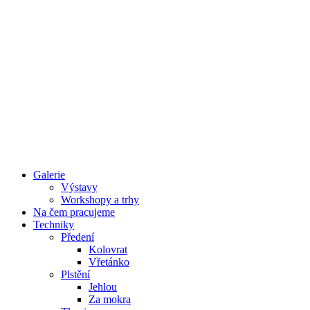
Galerie
Výstavy
Workshopy a trhy
Na čem pracujeme
Techniky
Předení
Kolovrat
Vřetánko
Plstění
Jehlou
Za mokra