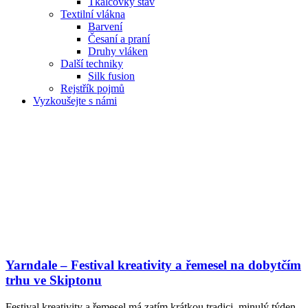
Tkalcovký stav
Textilní vlákna
Barvení
Česaní a praní
Druhy vláken
Další techniky
Silk fusion
Rejstřík pojmů
Vyzkoušejte s námi
Yarndale – Festival kreativity a řemesel na dobytčím
trhu ve Skiptonu
Festival kreativity a řemesel má zatím krátkou tradici, minulý týden