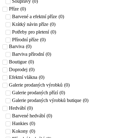
Soupravy
(
0
)
Příze
(
0
)
Barvené a efektní příze
(
0
)
Krátký návin příze
(
0
)
Potřeby pro pletení
(
0
)
Přírodní příze
(
0
)
Barviva
(
0
)
Barviva přírodní
(
0
)
Boutigue
(
0
)
Doprodej
(
0
)
Efektní vlákna
(
0
)
Galerie prodaných výrobků
(
0
)
Galerie prodaných přízí
(
0
)
Galerie prodaných výrobků butique
(
0
)
Hedvábí
(
0
)
Barvené hedvábí
(
0
)
Hankies
(
0
)
Kokony
(
0
)