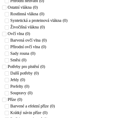
Přírodní hedvábí
(
0
)
Ostatní vlákna
(
0
)
Rostlinná vlákna
(
0
)
Syntetická a proteinová vlákna
(
0
)
Živočišná vlákna
(
0
)
Ovčí vlna
(
0
)
Barvená ovčí vlna
(
0
)
Přírodní ovčí vlna
(
0
)
Sady rouna
(
0
)
Směsi
(
0
)
Potřeby pro plstění
(
0
)
Další potřeby
(
0
)
Jehly
(
0
)
Prefelty
(
0
)
Soupravy
(
0
)
Příze
(
0
)
Barvené a efektní příze
(
0
)
Krátký návin příze
(
0
)