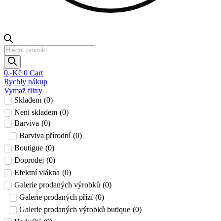
Products
search
0
,-Kč
0
Cart
Rychly nákup
Vymaž filtry
Skladem
(
0
)
Neni skladem
(
0
)
Barviva
(
0
)
Barviva přírodní
(
0
)
Boutigue
(
0
)
Doprodej
(
0
)
Efektní vlákna
(
0
)
Galerie prodaných výrobků
(
0
)
Galerie prodaných přízí
(
0
)
Galerie prodaných výrobků butique
(
0
)