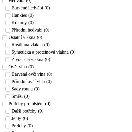
Hedvábí
(
0
)
Barvené hedvábí
(
0
)
Hankies
(
0
)
Kokony
(
0
)
Přírodní hedvábí
(
0
)
Ostatní vlákna
(
0
)
Rostlinná vlákna
(
0
)
Syntetická a proteinová vlákna
(
0
)
Živočišná vlákna
(
0
)
Ovčí vlna
(
0
)
Barvená ovčí vlna
(
0
)
Přírodní ovčí vlna
(
0
)
Sady rouna
(
0
)
Směsi
(
0
)
Potřeby pro plstění
(
0
)
Další potřeby
(
0
)
Jehly
(
0
)
Prefelty
(
0
)