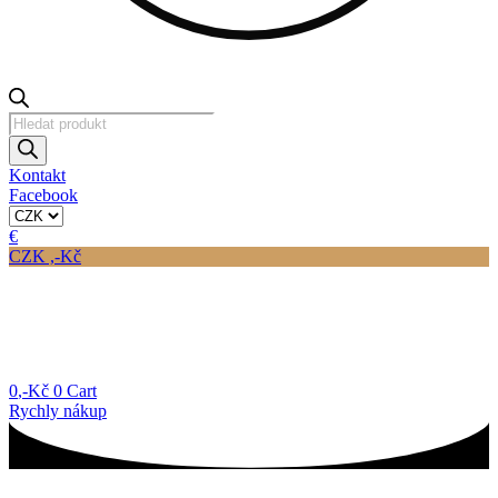
Products
search
Kontakt
Facebook
€
CZK ,-Kč
0
,-Kč
0
Cart
Rychly nákup