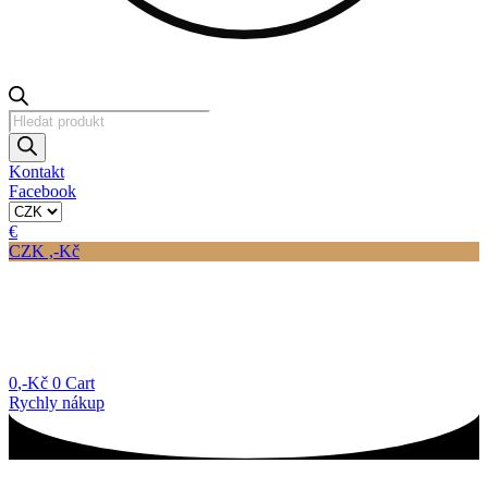
Products
search
Kontakt
Facebook
€
CZK ,-Kč
0
,-Kč
0
Cart
Rychly nákup