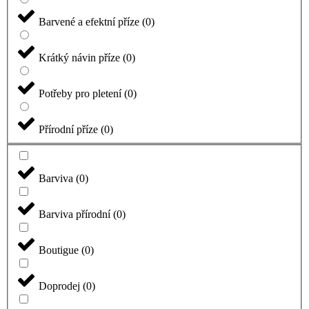
Barvené a efektní příze
(
0
)
Krátký návin příze
(
0
)
Potřeby pro pletení
(
0
)
Přírodní příze
(
0
)
Barviva
(
0
)
Barviva přírodní
(
0
)
Boutigue
(
0
)
Doprodej
(
0
)