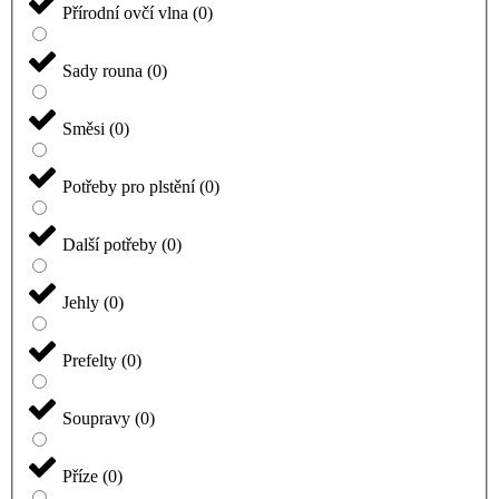
Přírodní ovčí vlna
(
0
)
Sady rouna
(
0
)
Směsi
(
0
)
Potřeby pro plstění
(
0
)
Další potřeby
(
0
)
Jehly
(
0
)
Prefelty
(
0
)
Soupravy
(
0
)
Příze
(
0
)