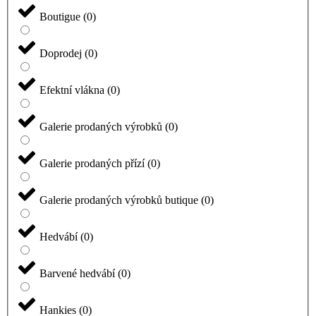
Boutigue
(
0
)
Doprodej
(
0
)
Efektní vlákna
(
0
)
Galerie prodaných výrobků
(
0
)
Galerie prodaných přízí
(
0
)
Galerie prodaných výrobků butique
(
0
)
Hedvábí
(
0
)
Barvené hedvábí
(
0
)
Hankies
(
0
)