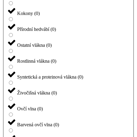
Kokony
(
0
)
Přírodní hedvábí
(
0
)
Ostatní vlákna
(
0
)
Rostlinná vlákna
(
0
)
Syntetická a proteinová vlákna
(
0
)
Živočišná vlákna
(
0
)
Ovčí vlna
(
0
)
Barvená ovčí vlna
(
0
)