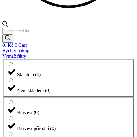
Products
search
0
,-Kč
0
Cart
Rychly nákup
Vymaž filtry
Skladem
(
0
)
Neni skladem
(
0
)
Barviva
(
0
)
Barviva přírodní
(
0
)