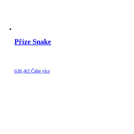
Příze Snake
638
,-Kč
Čtěte více