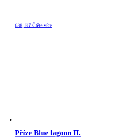
638
,-Kč
Čtěte více
Příze Blue lagoon II.