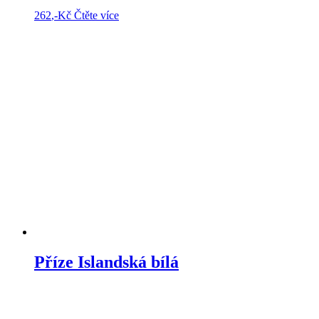
262
,-Kč
Čtěte více
Příze Islandská bílá