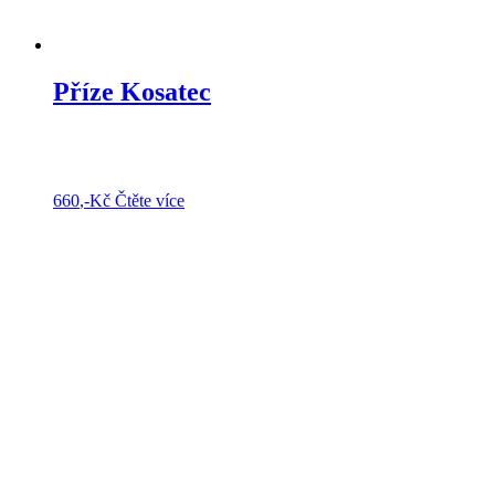
Příze Kosatec
660
,-Kč
Čtěte více