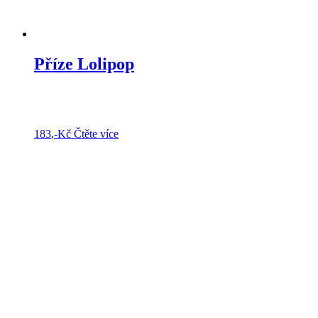
Příze Lolipop
183
,-Kč
Čtěte více