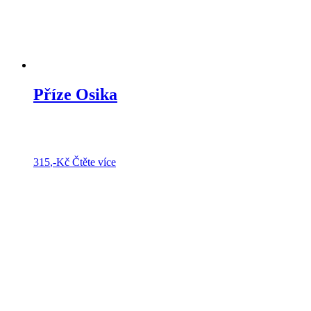
Příze Osika
315
,-Kč
Čtěte více