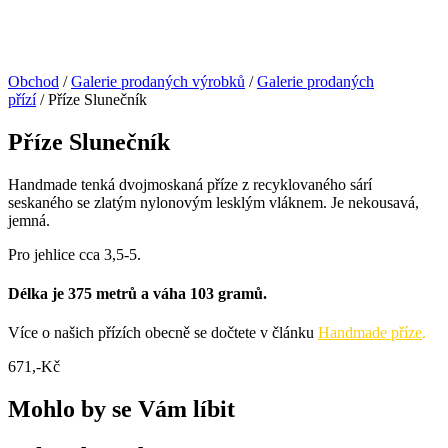
Obchod
/
Galerie prodaných výrobků
/
Galerie prodaných
přízí
/ Příze Slunečník
Příze Slunečník
Handmade tenká dvojmoskaná příze z recyklovaného sárí
seskaného se zlatým nylonovým lesklým vláknem. Je nekousavá,
jemná.
Pro jehlice cca 3,5-5.
Délka je 375 metrů a váha 103 gramů.
Více o našich přízích obecně se dočtete v článku
Handmade příze
.
671
,-Kč
Mohlo by se Vám líbit