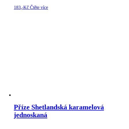
183
,-Kč
Čtěte více
Příze Shetlandská karamelová
jednoskaná