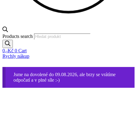
Products search
0
,-Kč
0
Cart
Rychly nákup
Jsme na dovolené do 09.08.2026, ale brzy se vrátíme
odpočatí a v plné síle :-)