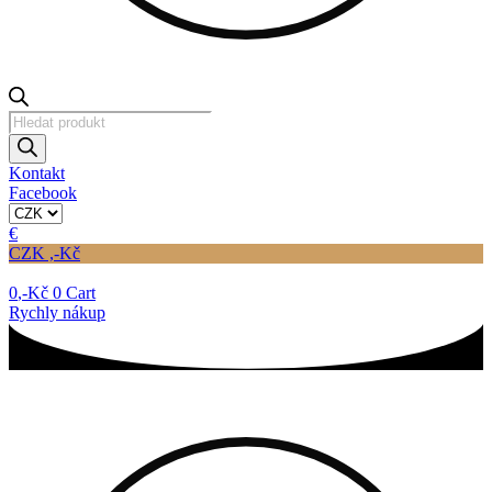
Products
search
Kontakt
Facebook
€
CZK ,-Kč
0
,-Kč
0
Cart
Rychly nákup