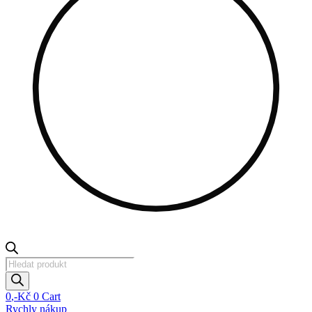
Products
search
0
,-Kč
0
Cart
Rychly nákup