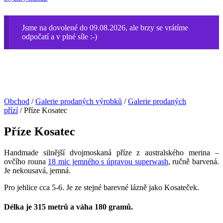
Jsme na dovolené do 09.08.2026, ale brzy se vrátíme
odpočatí a v plné síle :-)
Obchod
/
Galerie prodaných výrobků
/
Galerie prodaných
přízí
/ Příze Kosatec
Příze Kosatec
Handmade silnější dvojmoskaná příze z australského merina –
ovčího rouna
18 mic jemného s úpravou superwash
, ručně barvená.
Je nekousavá, jemná.
Pro jehlice cca 5-6. Je ze stejné barevné lázně jako Kosateček.
Délka je 315 metrů a váha 180 gramů.