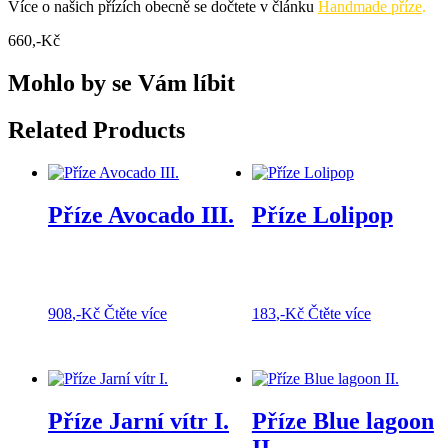
Více o našich přízích obecně se dočtete v článku
Handmade příze
.
660
,-Kč
Mohlo by se Vám líbit
Related Products
Příze Avocado III.
Příze Lolipop
908
,-Kč
Čtěte více
183
,-Kč
Čtěte více
Příze Jarní vítr I.
Příze Blue lagoon