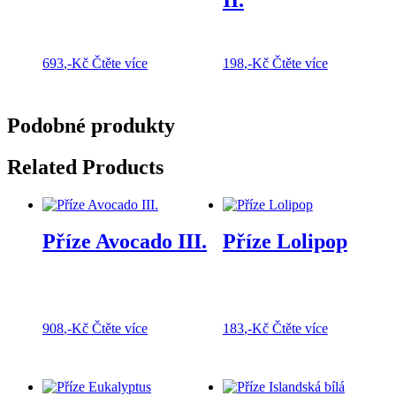
II.
693
,-Kč
Čtěte více
198
,-Kč
Čtěte více
Podobné produkty
Related Products
Příze Avocado III.
Příze Lolipop
908
,-Kč
Čtěte více
183
,-Kč
Čtěte více