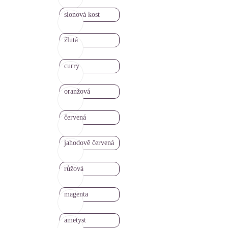
slonová kost
žlutá
curry
oranžová
červená
jahodově červená
růžová
magenta
ametyst