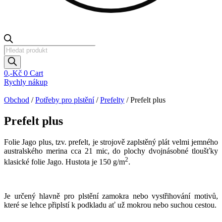
Products
search
0
,-Kč
0
Cart
Rychly nákup
Obchod
/
Potřeby pro plstění
/
Prefelty
/ Prefelt plus
Prefelt plus
Folie Jago plus, tzv. prefelt, je strojově zaplstěný plát velmi jemného
australského merina cca 21 mic, do plochy dvojnásobné tloušťky
2
klasické folie Jago. Hustota je 150 g/m
.
Je určený hlavně pro plstění zamokra nebo vystřihování motivů,
které se lehce připlstí k podkladu ať už mokrou nebo suchou cestou.