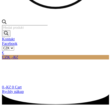
Products
search
Kontakt
Facebook
€
CZK ,-Kč
0
,-Kč
0
Cart
Rychly nákup