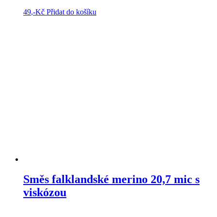
49
,-Kč
Přidat do košíku
Směs falklandské merino 20,7 mic s
viskózou