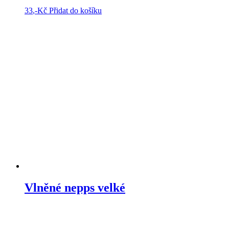
33
,-Kč
Přidat do košíku
Vlněné nepps velké