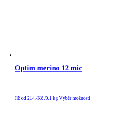
vybrat
na
stránce
produktu
Optim merino 12 mic
Již od
214
,-Kč
/0.1 kg
Výběr možností
Tento
produkt
má
více
variant.
Možnosti
lze
vybrat