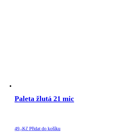
na
stránce
produktu
Paleta žlutá 21 mic
49
,-Kč
Přidat do košíku