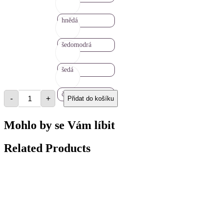
hnědá
šedomodrá
šedá
Prefelt
černá
-
+
Přidat do košíku
plus
množství
Mohlo by se Vám líbit
Related Products