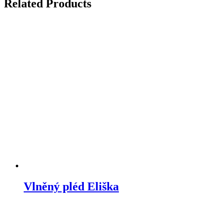
má
Related Products
více
variant.
Možnosti
lze
vybrat
na
stránce
produktu
Vlněný pléd Eliška