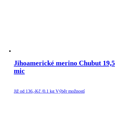
na
stránce
produktu
Jihoamerické merino Chubut 19,5
mic
Již od
136
,-Kč
/0.1 kg
Výběr možností
Tento
produkt
má
více
variant.
Možnosti
lze
vybrat