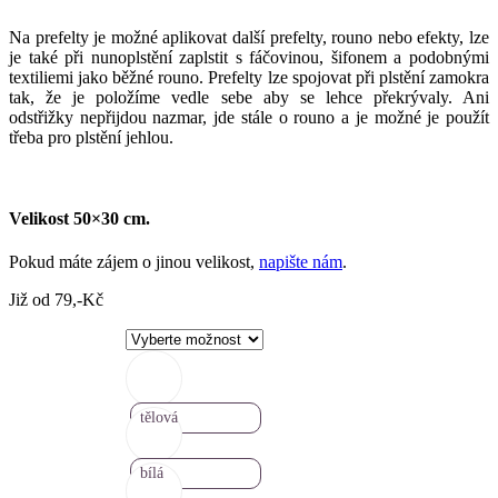
Na prefelty je možné aplikovat další prefelty, rouno nebo efekty, lze
je také při nunoplstění zaplstit s fáčovinou, šifonem a podobnými
textiliemi jako běžné rouno. Prefelty lze spojovat při plstění zamokra
tak, že je položíme vedle sebe aby se lehce překrývaly. Ani
odstřižky nepřijdou nazmar, jde stále o rouno a je možné je použít
třeba pro plstění jehlou.
Velikost 50×30 cm.
Pokud máte zájem o jinou velikost,
napište nám
.
Již od
79
,-Kč
tělová
bílá