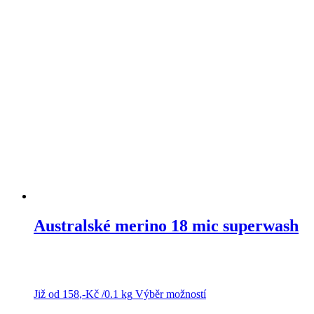
Australské merino 18 mic superwash
Již od
158
,-Kč
/0.1 kg
Výběr možností
Tento
produkt