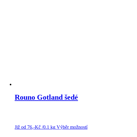
má
více
variant.
Možnosti
lze
vybrat
na
stránce
produktu
Rouno Gotland šedé
Již od
76
,-Kč
/0.1 kg
Výběr možností
Tento
produkt