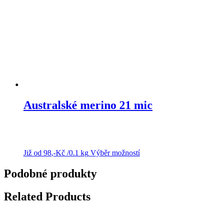
na
stránce
produktu
Australské merino 21 mic
Již od
98
,-Kč
/0.1 kg
Výběr možností
Tento
produkt
má
Podobné produkty
více
variant.
Related Products
Možnosti
lze
vybrat