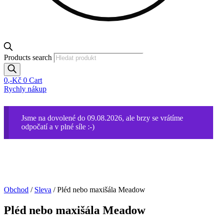
Products search
0
,-Kč
0
Cart
Rychly nákup
Jsme na dovolené do 09.08.2026, ale brzy se vrátíme
odpočatí a v plné síle :-)
Obchod
/
Sleva
/ Pléd nebo maxišála Meadow
Pléd nebo maxišála Meadow