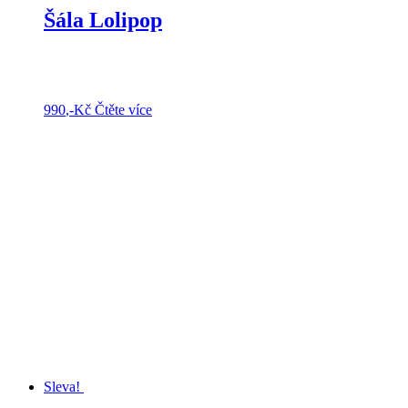
Šála Lolipop
990
,-Kč
Čtěte více
Sleva!