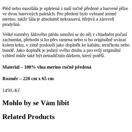
Pléd nebo maxišála je upletená z naší ručně předené a barvené příze
ve dvou barevných paletách. Pro předení bylo vybrané jemné
merino, takže šála je absolutně nekousavá, hřejivá a zároveň
prodyšná.
Velké rozměry šálového plédu umožní se do něj v chladném počasí
zachumlat, přehodit si ho přes ramena nebo si ho originálně uvázat
kolem krku, v zimě poslouží jako doplněk ke kabátu, trenčkotu nebo
bundě. Jako doplněk je jediný svého druhu a pro svůj originální
vzhled může také být netradičním dárkem, který potěší.
Materiál – 100% vlna merino ručně předená
Rozměr – 220 cm x 65 cm
1450
,-Kč
Mohlo by se Vám líbit
Related Products