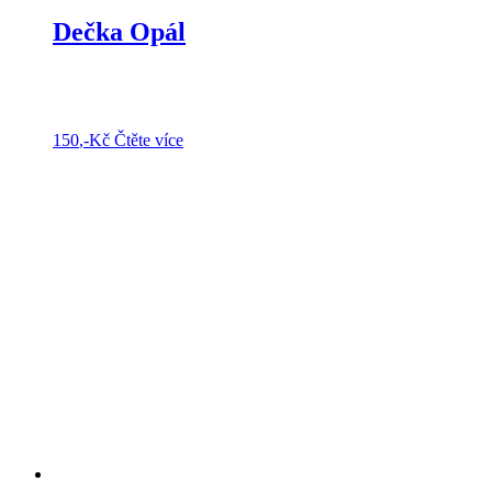
Dečka Opál
150
,-Kč
Čtěte více