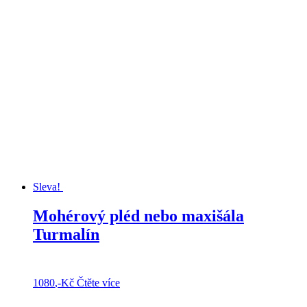
Sleva!
Mohérový pléd nebo maxišála
Turmalín
1080
,-Kč
Čtěte více