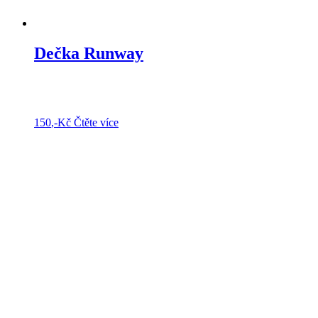
Dečka Runway
150
,-Kč
Čtěte více