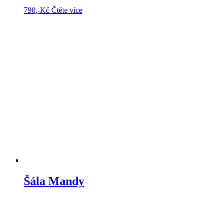
790
,-Kč
Čtěte více
Šála Mandy