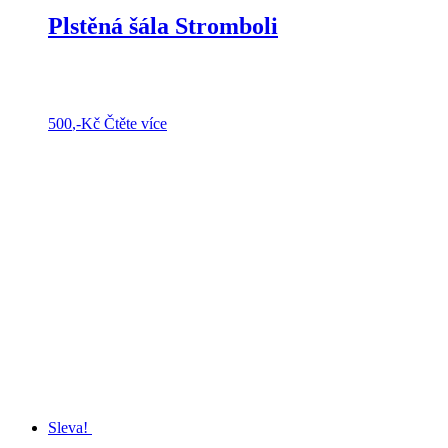
Plstěná šála Stromboli
500
,-Kč
Čtěte více
Sleva!